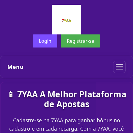
Login
Registrar-se
Menu
📱 7YAA A Melhor Plataforma
de Apostas
Cadastre-se na 7YAA para ganhar bônus no
cadastro e em cada recarga. Com a 7YAA, você