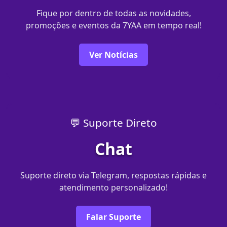
Fique por dentro de todas as novidades,
promoções e eventos da 7YAA em tempo real!
Ver Notícias
💬 Suporte Direto
Chat
Suporte direto via Telegram, respostas rápidas e
atendimento personalizado!
Falar Suporte