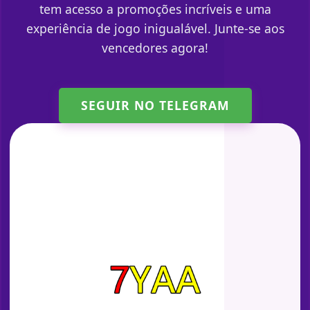
tem acesso a promoções incríveis e uma
experiência de jogo inigualável. Junte-se aos
vencedores agora!
SEGUIR NO TELEGRAM