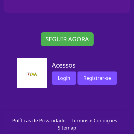
SEGUIR AGORA
Acessos
Login
Registrar-se
Políticas de Privacidade
Termos e Condições
Sitemap